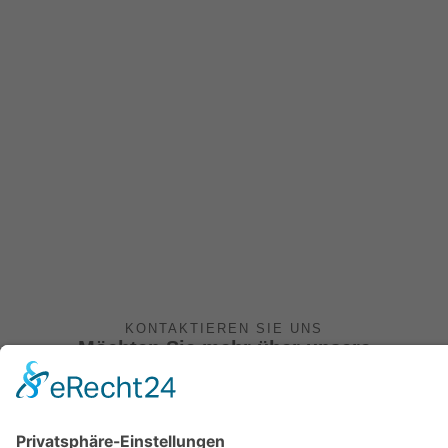
KONTAKTIEREN SIE UNS
Möchten Sie mehr über unsere
Dienstleistungen erfahren oder sich
engagieren?
Wir freuen uns über jede Form der Unterstützung.
Gemeinsam schaffen wir eine inklusive und