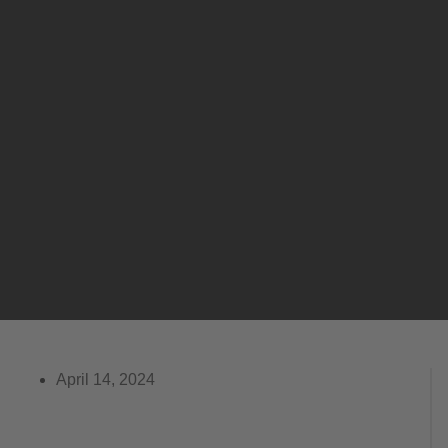
Theaterbesuch in der Cobra
April 14, 2024