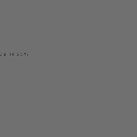
Rheinkirmes 2025 – wir
waren dabei!
Juli 18, 2025