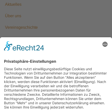
Aktuelles
Über uns
Vereinsgeschichte
Fahrdienst
Vereinsarbeit
Mitglieder
CBF Unterstützen
Kontakt
Kontakt
Beethovenstr. 238 42655 Solingen
fahrdienst@cbf-solingen.de