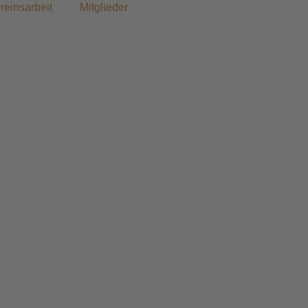
reinsarbeit
Mitglieder
aren dabei!