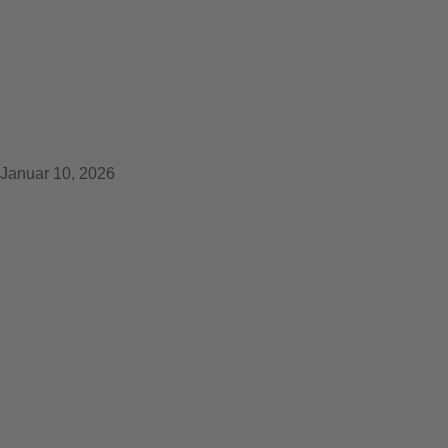
Ein besonderer Start in
den Karneval 2026 in
Hilden
Januar 10, 2026