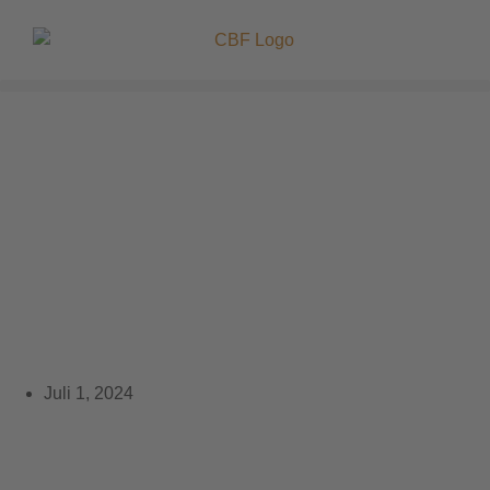
CBF Rolli Frei(tag)zeit:
Digitale Teilhabe für
Menschen mit
Behinderung
Juli 1, 2024