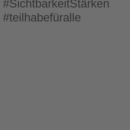
#SichtbarkeitStärken
#teilhabefüralle