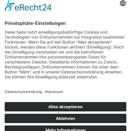
Vereinsarbeit
Mitglieder
CBF Unterstützen
Kontakt
Kontakt
Beethovenstr. 238 42655 Solingen
fahrdienst@cbf-solingen.de
0212 17086
Socials
2026 Copyright © CBF e.V
made by Woolf-Studios